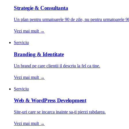
Strategie & Consultanta
Un plan pentru urmatoarele 90 de zile, nu pentru urmatoarele 90
Vezi mai mult
→
Serviciu
Branding & Identitate
Un brand pe care clientii il descriu la fel ca tine.
Vezi mai mult
→
Serviciu
Web & WordPress Development
Site-uri care se incarca inainte sa-ti pierzi rabdarea.
Vezi mai mult
→