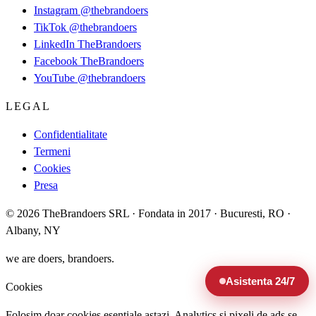
Instagram
@thebrandoers
TikTok
@thebrandoers
LinkedIn
TheBrandoers
Facebook
TheBrandoers
YouTube
@thebrandoers
LEGAL
Confidentialitate
Termeni
Cookies
Presa
© 2026 TheBrandoers SRL · Fondata in 2017 · Bucuresti, RO ·
Albany, NY
we are doers, brandoers.
Asistenta 24/7
Cookies
Folosim doar cookies esentiale astazi. Analytics si pixeli de ads se