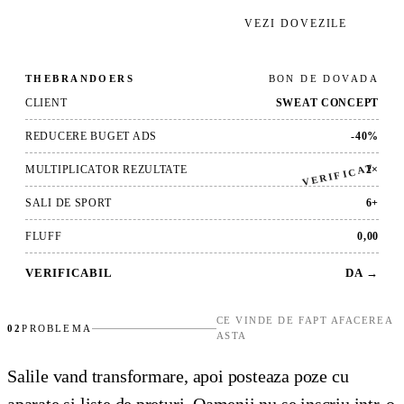
CERE AUDITUL GRATUIT
→
VEZI DOVEZILE
THEBRANDOERS
BON DE DOVADA
CLIENT
SWEAT CONCEPT
REDUCERE BUGET ADS
-40%
VERIFICAT
MULTIPLICATOR REZULTATE
2×
SALI DE SPORT
6+
FLUFF
0,00
VERIFICABIL
DA →
CE VINDE DE FAPT AFACEREA
02
PROBLEMA
ASTA
Salile vand transformare, apoi posteaza poze cu
aparate si liste de preturi. Oamenii nu se inscriu intr-o