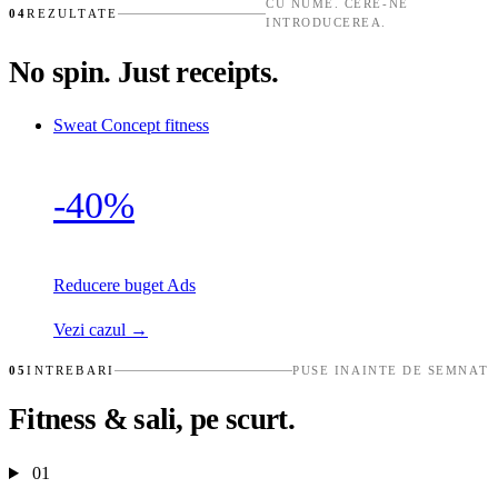
CU NUME. CERE-NE
04
REZULTATE
INTRODUCEREA.
No spin. Just receipts.
Sweat Concept
fitness
-40%
Reducere buget Ads
Vezi cazul →
05
INTREBARI
PUSE INAINTE DE SEMNAT
Fitness & sali, pe scurt.
01