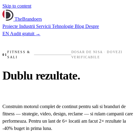
Skip to content
TheBrandoers
Proiecte
Industrii
Servicii
Tehnologie
Blog
Despre
EN
Audit gratuit
→
✺
SWEAT CONCEPT
✺
CIFRE, NU VIBE
✺
AU
FITNESS &
DOSAR DE NISA · DOVEZI
01
SALI
VERIFICABILE
DOVEZ
Dublu
rezultate.
Jumatate
buget.
Construim motorul complet de continut pentru sali si branduri de
fitness — strategie, video, design, reclame — si rulam campanii care
performeaza. Pentru un lant de 6+ locatii am facut 2× rezultate la
-40% buget in prima luna.