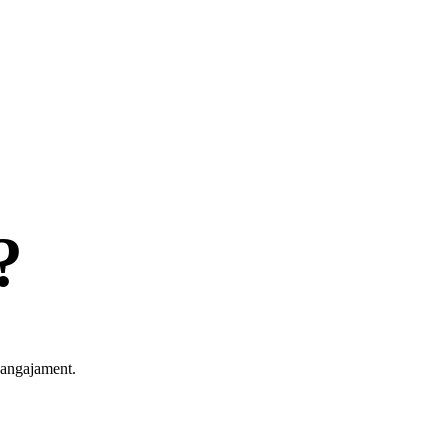
?
a angajament.