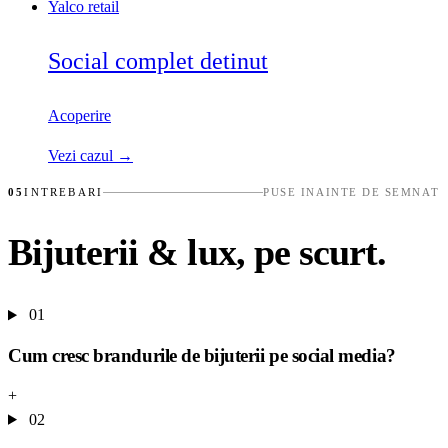
Yalco
retail
Social complet detinut
Acoperire
Vezi cazul →
05
INTREBARI
PUSE INAINTE DE SEMNAT
Bijuterii & lux, pe scurt.
01
Cum cresc brandurile de bijuterii pe social media?
+
02