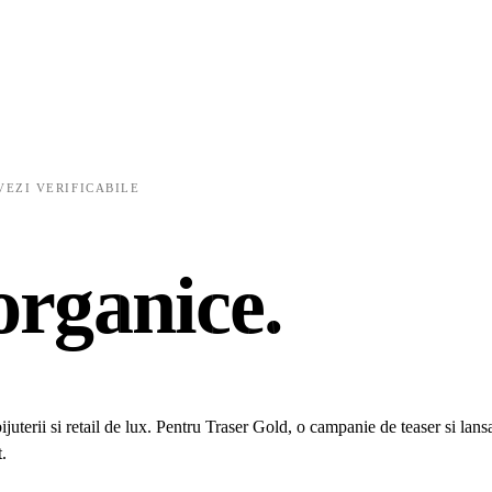
✺
AUDIT GRATUIT
✺
BIJUTERII & LUX
✺
TRA
VEZI VERIFICABILE
DO
organice.
Zero 
terii si retail de lux. Pentru Traser Gold, o campanie de teaser si lansa
.