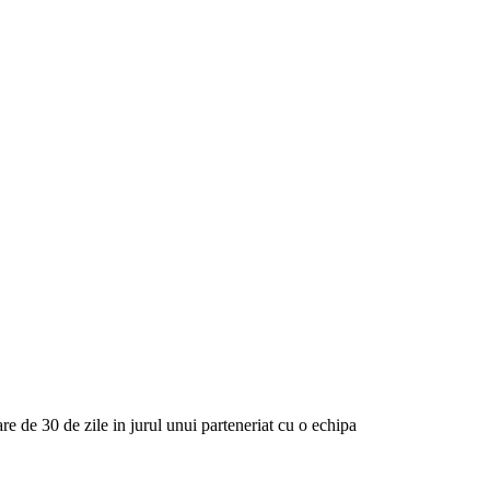
SER GOLD
✺
YALCO
✺
CIFRE, NU VIBE
✺
A
VEZ
push platit.
re de 30 de zile in jurul unui parteneriat cu o echipa