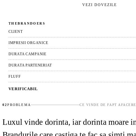
CERE AUDITUL GRATUIT
→
VEZI DOVEZILE
THEBRANDOERS
CLIENT
IMPRESII ORGANICE
DURATA CAMPANIE
DURATA PARTENERIAT
FLUFF
VERIFICABIL
02
PROBLEMA
CE VINDE DE FAPT AFACER
Luxul vinde dorinta, iar dorinta moare int
Brandurile care castiga te fac sa simti m