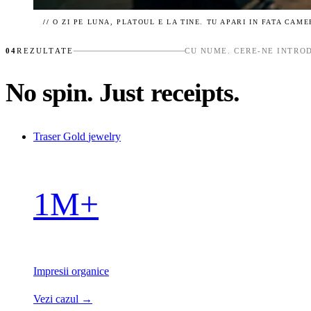
//
O ZI PE LUNA, PLATOUL E LA TINE. TU APARI IN FATA CAM
04
REZULTATE
CU NUME. CERE-NE INTRO
No spin. Just receipts.
Traser Gold
jewelry
1M+
Impresii organice
Vezi cazul →