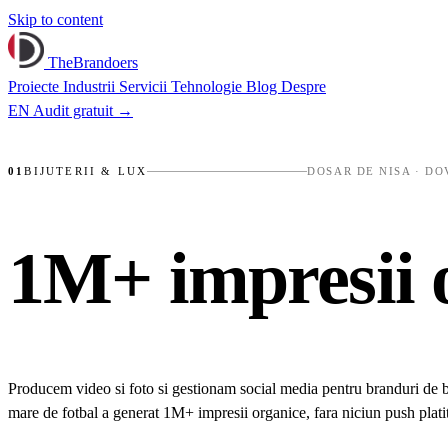
Skip to content
TheBrandoers
Proiecte
Industrii
Servicii
Tehnologie
Blog
Despre
EN
Audit gratuit
→
TRASER GOLD
✺
YALCO
✺
CIFRE, NU VIBE
01
BIJUTERII & LUX
DOSAR DE NISA · DO
1M+ impresii
Producem video si foto si gestionam social media pentru branduri de biju
mare de fotbal a generat 1M+ impresii organice, fara niciun push platit