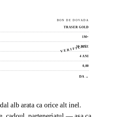
BON DE DOVADA
TRASER GOLD
1M+
VERIFICAT
30 ZILE
4 ANI
0,00
DA →
l alb arata ca orice alt inel.
e, cadoul, parteneriatul — asa ca