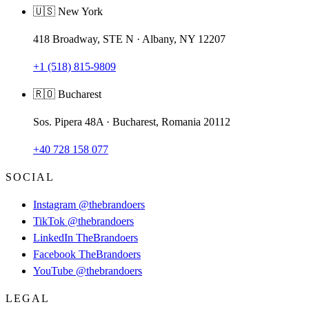
🇺🇸 New York
418 Broadway, STE N · Albany, NY 12207
+1 (518) 815-9809
🇷🇴 Bucharest
Sos. Pipera 48A · Bucharest, Romania 20112
+40 728 158 077
SOCIAL
Instagram
@thebrandoers
TikTok
@thebrandoers
LinkedIn
TheBrandoers
Facebook
TheBrandoers
YouTube
@thebrandoers
LEGAL