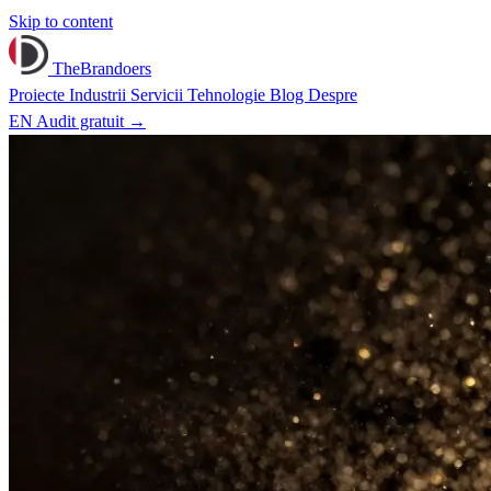
Skip to content
TheBrandoers
Proiecte
Industrii
Servicii
Tehnologie
Blog
Despre
EN
Audit gratuit
→