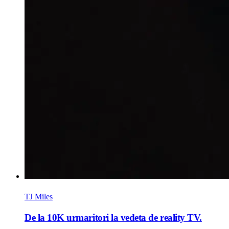
TJ Miles
De la 10K urmaritori la vedeta de reality TV.