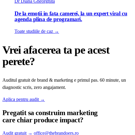
Dr Diana Gheorghita
De la emotii in fata camerei, la un expert viral cu
agenda plina de programari.
Toate studiile de caz
→
Vrei afacerea ta pe acest
perete?
Auditul gratuit de brand & marketing e primul pas. 60 minute, un
diagnostic scris, zero angajament.
Aplica pentru audit
→
Pregatit sa construim
marketing
care chiar produce impact?
Audit gratuit
→
office@thebrandoers.ro