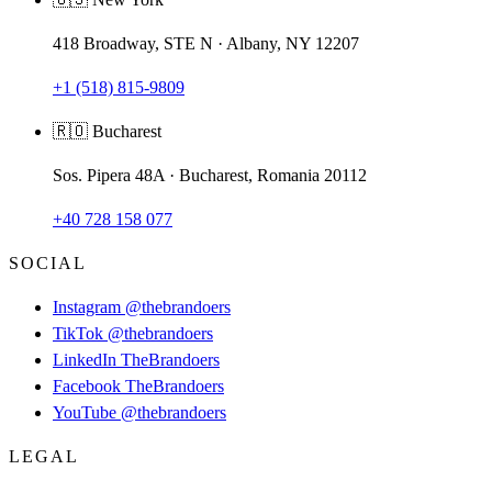
418 Broadway, STE N · Albany, NY 12207
+1 (518) 815-9809
🇷🇴 Bucharest
Sos. Pipera 48A · Bucharest, Romania 20112
+40 728 158 077
SOCIAL
Instagram
@thebrandoers
TikTok
@thebrandoers
LinkedIn
TheBrandoers
Facebook
TheBrandoers
YouTube
@thebrandoers
LEGAL