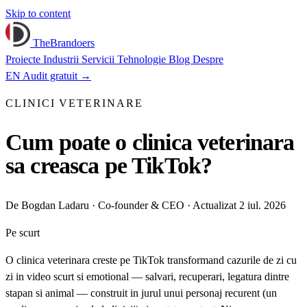
Skip to content
TheBrandoers
Proiecte
Industrii
Servicii
Tehnologie
Blog
Despre
EN
Audit gratuit
→
CLINICI VETERINARE
Cum poate o clinica veterinara
sa creasca pe TikTok?
De
Bogdan Ladaru
· Co-founder & CEO · Actualizat 2 iul. 2026
Pe scurt
O clinica veterinara creste pe TikTok transformand cazurile de zi cu
zi in video scurt si emotional — salvari, recuperari, legatura dintre
stapan si animal — construit in jurul unui personaj recurent (un