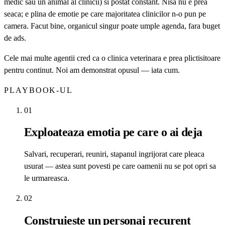
medic sau un animal al clinicii) si postat constant. Nisa nu e prea
seaca; e plina de emotie pe care majoritatea clinicilor n-o pun pe
camera. Facut bine, organicul singur poate umple agenda, fara buget
de ads.
Cele mai multe agentii cred ca o clinica veterinara e prea plictisitoare
pentru continut. Noi am demonstrat opusul — iata cum.
PLAYBOOK-UL
01
Exploateaza emotia pe care o ai deja
Salvari, recuperari, reuniri, stapanul ingrijorat care pleaca
usurat — astea sunt povesti pe care oamenii nu se pot opri sa
le urmareasca.
02
Construieste un personaj recurent