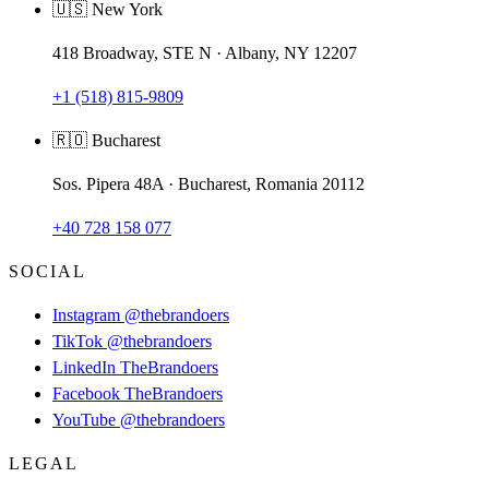
🇺🇸 New York
418 Broadway, STE N · Albany, NY 12207
+1 (518) 815-9809
🇷🇴 Bucharest
Sos. Pipera 48A · Bucharest, Romania 20112
+40 728 158 077
SOCIAL
Instagram
@thebrandoers
TikTok
@thebrandoers
LinkedIn
TheBrandoers
Facebook
TheBrandoers
YouTube
@thebrandoers
LEGAL